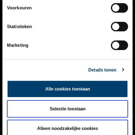
VIDEO’S
Voorkeuren
OVER ONS
Statistieken
CONTACT
NIEUWSBRIEF
Marketing
DISCLAIMER
Details tonen
PRIVACY
TOEGANKELIJKHEID
Alle cookies toestaan
Volg ONH op social media
Selectie toestaan
Alleen noodzakelijke cookies
© ONH | 2026