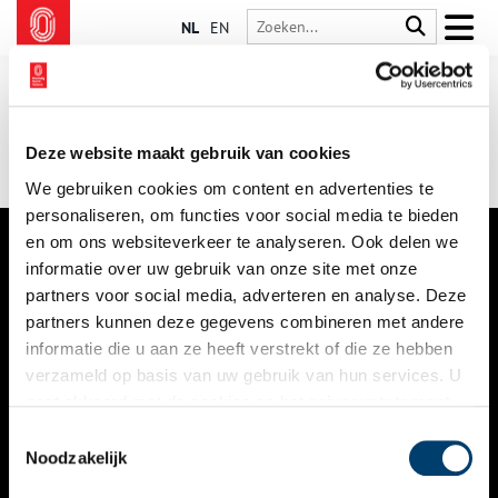
NL
EN
Deze website maakt gebruik van cookies
We gebruiken cookies om content en advertenties te
personaliseren, om functies voor social media te bieden
en om ons websiteverkeer te analyseren. Ook delen we
informatie over uw gebruik van onze site met onze
VERHALEN
partners voor social media, adverteren en analyse. Deze
NIEUWS
partners kunnen deze gegevens combineren met andere
informatie die u aan ze heeft verstrekt of die ze hebben
KALENDER
verzameld op basis van uw gebruik van hun services. U
gaat akkoord met de cookies en het
privacystatement
THEMA’S
als u onze website blijft gebruiken.
Toestemmingsselectie
ACTIVITEITEN
Noodzakelijk