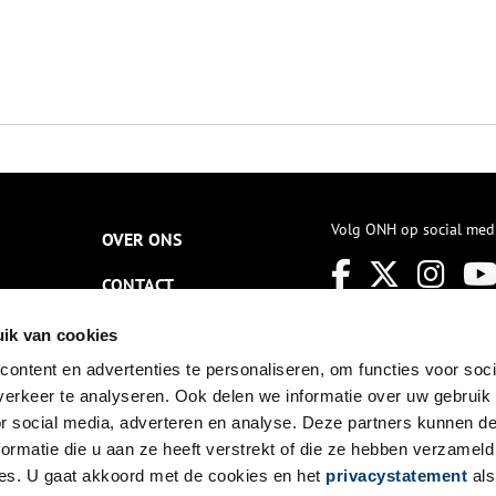
Volg ONH op social med
OVER ONS
CONTACT
NIEUWSBRIEF
ik van cookies
ontent en advertenties te personaliseren, om functies voor soci
DISCLAIMER
erkeer te analyseren. Ook delen we informatie over uw gebruik
PRIVACY
or social media, adverteren en analyse. Deze partners kunnen 
ormatie die u aan ze heeft verstrekt of die ze hebben verzameld
TOEGANKELIJKHEID
es. U gaat akkoord met de cookies en het
privacystatement
als