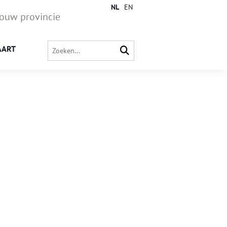
NL
EN
jouw provincie
AART