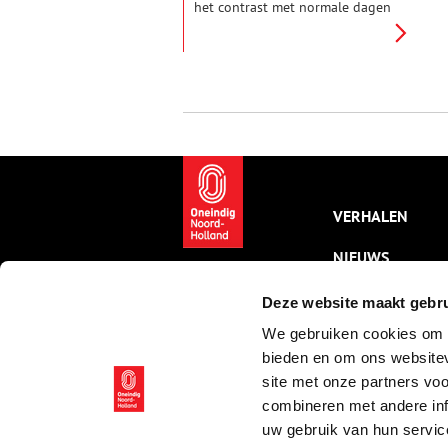
het contrast met normale dagen
kan in december niet groter zijn
voor mensen zonder dikgevulde
portemonnee of erger; zonder
dak boven hun hoofd. Dit keer
geen Scrooge in de hoofdrol
van dit wijze kerstverhaal; maar
Lazarus.
VERHALEN
NIEUWS
KALENDER
Deze website maakt gebru
We gebruiken cookies om c
THEMA’S
bieden en om ons websitev
ACTIVITEITEN
site met onze partners vo
combineren met andere inf
VIDEO’S
uw gebruik van hun servic