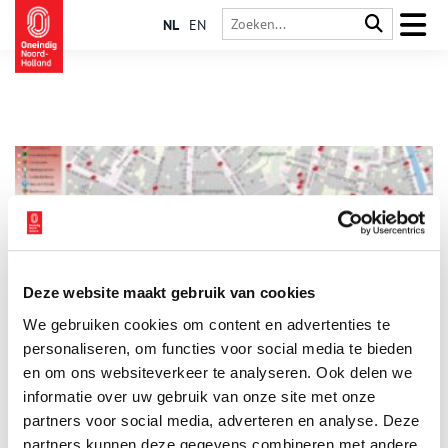
NL
EN
Deze website maakt gebruik van cookies
Haarlemse historie op de kaart
We gebruiken cookies om content en advertenties te
Als je door het historisch centrum van Haarlem loopt, wordt je
aandacht vaak getrokken door een bijzonder gebouw, een
personaliseren, om functies voor social media te bieden
standbeeld of een kleurige gevelsteen. Op dat moment wil je
en om ons websiteverkeer te analyseren. Ook delen we
er dan iets over weten. Dat lijkt niet gemakkelijk, maar de
informatie over uw gebruik van onze site met onze
1 min
Historische Vereniging Haerlem heeft al enkele jaren een
bijzondere kaart op haar site waar je historische objecten kunt
partners voor social media, adverteren en analyse. Deze
terugvinden. Kijk je mee?
partners kunnen deze gegevens combineren met andere