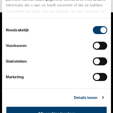
informatie die u aan ze heeft verstrekt of die ze hebben
verzameld op basis van uw gebruik van hun services. U
gaat akkoord met de cookies en het
privacystatement
als u onze website blijft gebruiken.
Toestemmingsselectie
VERHALEN
Noodzakelijk
NIEUWS
Voorkeuren
KALENDER
THEMA’S
Statistieken
ACTIVITEITEN
Marketing
VIDEO’S
OVER ONS
Details tonen
CONTACT