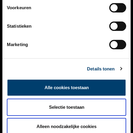
VIDEO’S
Voorkeuren
OVER ONS
Statistieken
CONTACT
NIEUWSBRIEF
Marketing
DISCLAIMER
Details tonen
PRIVACY
TOEGANKELIJKHEID
Alle cookies toestaan
Volg ONH op social media
Selectie toestaan
Alleen noodzakelijke cookies
© ONH | 2026