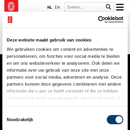
NL
EN
Deze website maakt gebruik van cookies
We gebruiken cookies om content en advertenties te
personaliseren, om functies voor social media te bieden
en om ons websiteverkeer te analyseren. Ook delen we
informatie over uw gebruik van onze site met onze
VERHALEN
partners voor social media, adverteren en analyse. Deze
NIEUWS
partners kunnen deze gegevens combineren met andere
informatie die u aan ze heeft verstrekt of die ze hebben
KALENDER
verzameld op basis van uw gebruik van hun services. U
gaat akkoord met de cookies en het
privacystatement
THEMA’S
als u onze website blijft gebruiken.
Toestemmingsselectie
ACTIVITEITEN
Noodzakelijk