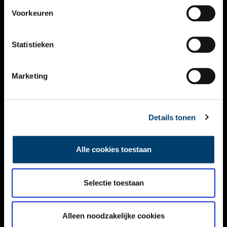
VIDEO’S
Voorkeuren
OVER ONS
Statistieken
CONTACT
NIEUWSBRIEF
Marketing
DISCLAIMER
Details tonen
PRIVACY
TOEGANKELIJKHEID
Alle cookies toestaan
Volg ONH op social media
Selectie toestaan
Alleen noodzakelijke cookies
© ONH | 2026