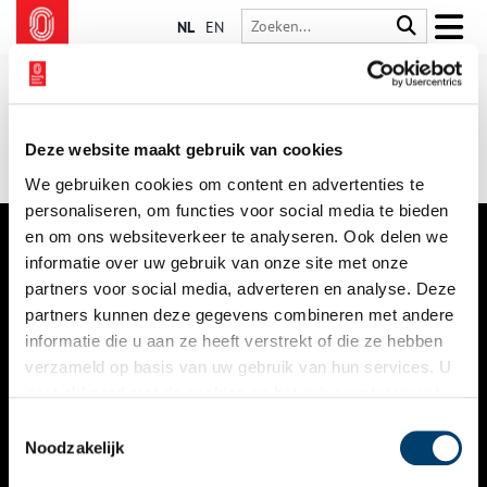
NL
EN
Deze website maakt gebruik van cookies
We gebruiken cookies om content en advertenties te
personaliseren, om functies voor social media te bieden
en om ons websiteverkeer te analyseren. Ook delen we
informatie over uw gebruik van onze site met onze
VERHALEN
partners voor social media, adverteren en analyse. Deze
NIEUWS
partners kunnen deze gegevens combineren met andere
informatie die u aan ze heeft verstrekt of die ze hebben
KALENDER
verzameld op basis van uw gebruik van hun services. U
gaat akkoord met de cookies en het
privacystatement
THEMA’S
als u onze website blijft gebruiken.
Toestemmingsselectie
ACTIVITEITEN
Noodzakelijk