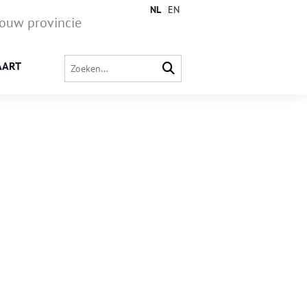
NL
EN
jouw provincie
AART