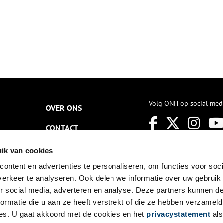
Volg ONH op social med
OVER ONS
CONTACT
NIEUWSBRIEF
ik van cookies
ontent en advertenties te personaliseren, om functies voor soci
DISCLAIMER
erkeer te analyseren. Ook delen we informatie over uw gebruik
PRIVACY
or social media, adverteren en analyse. Deze partners kunnen 
ormatie die u aan ze heeft verstrekt of die ze hebben verzameld
TOEGANKELIJKHEID
es. U gaat akkoord met de cookies en het
privacystatement
als