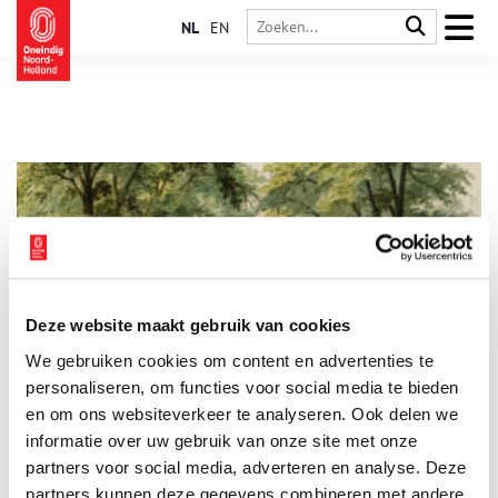
NL
EN
Deze website maakt gebruik van cookies
De Haarlemmerhout: van wildernis tot wandelpark
We gebruiken cookies om content en advertenties te
Geen park heeft de geschiedenis van zijn stad zo meebeleefd
als de Haarlemmerhout. Dit oudste stadsbos van Nederland is
personaliseren, om functies voor social media te bieden
tegenwoordig omgeven door woonwijken, maar dat was
en om ons websiteverkeer te analyseren. Ook delen we
vroeger wel anders. Als restant van een groot bosgebied heeft
informatie over uw gebruik van onze site met onze
het niet alleen zijn formaat zien veranderen, maar ook zijn
functie. Door de tijd heen veranderde de Hout van een
partners voor social media, adverteren en analyse. Deze
gebruiksbos in een siertuin, om uit te groeien tot het
partners kunnen deze gegevens combineren met andere