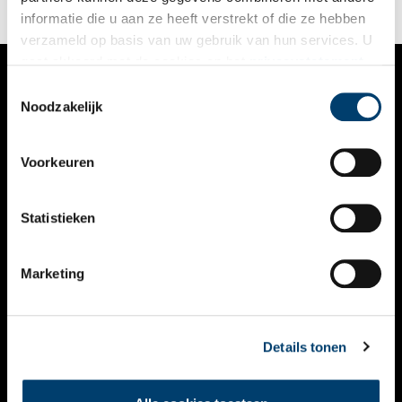
monumentale stadspark van nu.
informatie die u aan ze heeft verstrekt of die ze hebben
verzameld op basis van uw gebruik van hun services. U
gaat akkoord met de cookies en het
privacystatement
als u onze website blijft gebruiken.
Toestemmingsselectie
VERHALEN
Noodzakelijk
NIEUWS
Voorkeuren
KALENDER
THEMA’S
Statistieken
ACTIVITEITEN
Marketing
VIDEO’S
OVER ONS
Details tonen
CONTACT