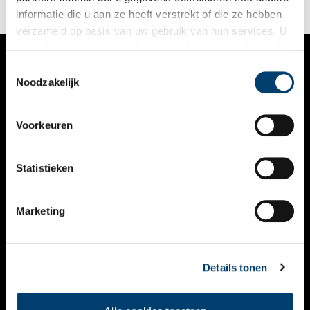
informatie die u aan ze heeft verstrekt of die ze hebben
verzameld op basis van uw gebruik van hun services. U
gaat akkoord met de cookies en het
privacystatement
als u onze website blijft gebruiken.
Toestemmingsselectie
VERHALEN
Noodzakelijk
NIEUWS
Voorkeuren
KALENDER
THEMA’S
Statistieken
ACTIVITEITEN
Marketing
VIDEO’S
OVER ONS
Details tonen
CONTACT