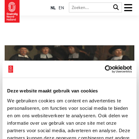
NL
EN
Deze website maakt gebruik van cookies
Wereldvondst: tatoeage op 17e-eeuws Amsterdams
We gebruiken cookies om content en advertenties te
groepsportret
personaliseren, om functies voor social media te bieden
Bij een controle van een 17e-eeuws schilderij in de collectie
van het Amsterdam Museum, werd een tatoeage ontdekt op de
en om ons websiteverkeer te analyseren. Ook delen we
pols van een vooraanstaande Amsterdamse koopman. Een
informatie over uw gebruik van onze site met onze
wereldvondst, waarmee de primeur van de vroegst bekende
3 min
partners voor social media, adverteren en analyse. Deze
afbeelding van een tatoeage in de West-Europese
schilderkunst nu in Nederlandse handen is.
partners kunnen deze gegevens combineren met andere