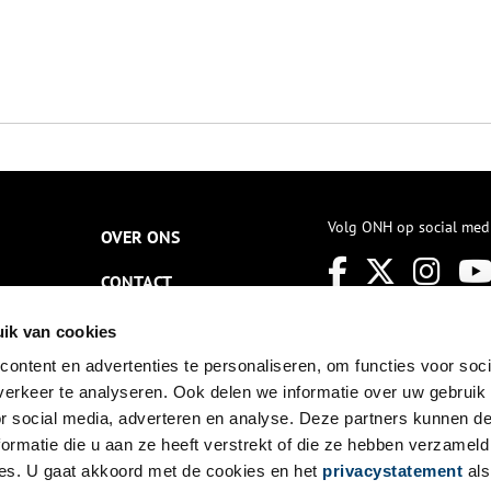
Volg ONH op social med
OVER ONS
CONTACT
NIEUWSBRIEF
ik van cookies
ontent en advertenties te personaliseren, om functies voor soci
DISCLAIMER
erkeer te analyseren. Ook delen we informatie over uw gebruik
PRIVACY
or social media, adverteren en analyse. Deze partners kunnen 
ormatie die u aan ze heeft verstrekt of die ze hebben verzameld
TOEGANKELIJKHEID
es. U gaat akkoord met de cookies en het
privacystatement
als