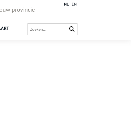
NL
EN
jouw provincie
AART