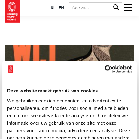
NL
EN
Deze website maakt gebruik van cookies
Wij leefden hier. Sporen van vergeten natuur
We gebruiken cookies om content en advertenties te
Donderdag 16 april opent het Noord-Hollands Archief (NHA) in
de Janskerk in Haarlem de tentoonstelling ‘Wij leefden hier.
personaliseren, om functies voor social media te bieden
Sporen van vergeten natuur’. De tentoonstelling brengt
en om ons websiteverkeer te analyseren. Ook delen we
vergeten planten- en diersoorten opnieuw tot leven en biedt
informatie over uw gebruik van onze site met onze
1 min
een verrassend perspectief op de natuur van vroeger en nu. We
zijn gewend aan hoe de natuur er nu uitziet. Maar wat leefde
partners voor social media, adverteren en analyse. Deze
hier vroeger?
partners kunnen deze gegevens combineren met andere