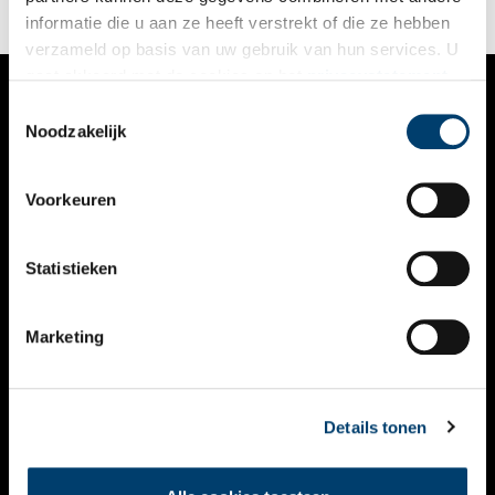
informatie die u aan ze heeft verstrekt of die ze hebben
verzameld op basis van uw gebruik van hun services. U
gaat akkoord met de cookies en het
privacystatement
als u onze website blijft gebruiken.
Toestemmingsselectie
VERHALEN
Noodzakelijk
NIEUWS
Voorkeuren
KALENDER
THEMA’S
Statistieken
ACTIVITEITEN
Marketing
VIDEO’S
OVER ONS
Details tonen
CONTACT