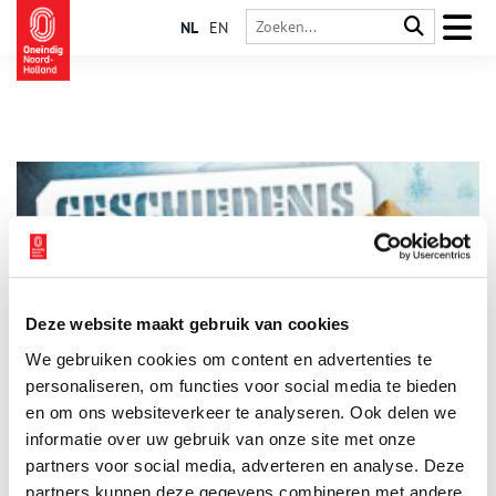
NL
EN
Deze website maakt gebruik van cookies
Geschiedenis Festival 2025
We gebruiken cookies om content en advertenties te
Op 11 oktober komen binnen- en buitenlandse historici naar
Haarlem om te spreken op het Geschiedenis Festival. Dit jaar
personaliseren, om functies voor social media te bieden
staan onder andere Dick Harrison, Geert Mak en Maarten van
en om ons websiteverkeer te analyseren. Ook delen we
Rossem op het podium.
informatie over uw gebruik van onze site met onze
1 min
partners voor social media, adverteren en analyse. Deze
partners kunnen deze gegevens combineren met andere