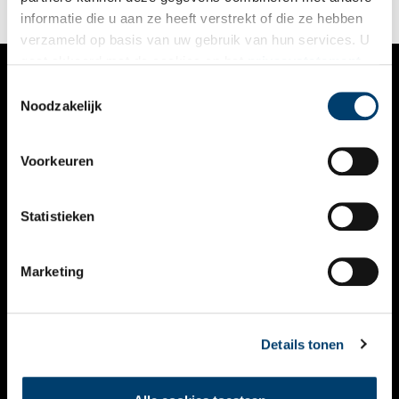
informatie die u aan ze heeft verstrekt of die ze hebben
verzameld op basis van uw gebruik van hun services. U
gaat akkoord met de cookies en het
privacystatement
als u onze website blijft gebruiken.
Toestemmingsselectie
VERHALEN
Noodzakelijk
NIEUWS
Voorkeuren
KALENDER
THEMA’S
Statistieken
ACTIVITEITEN
Marketing
VIDEO’S
OVER ONS
Details tonen
CONTACT