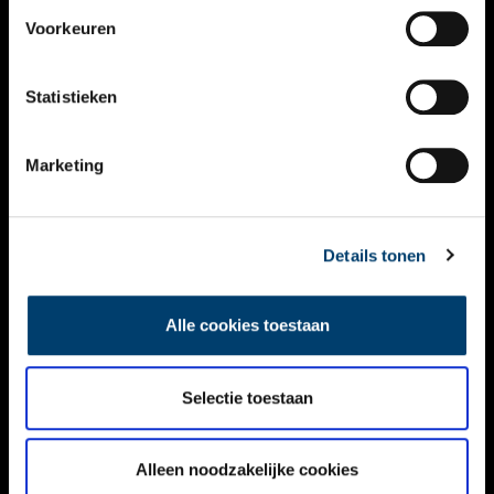
VIDEO’S
Voorkeuren
OVER ONS
Statistieken
CONTACT
NIEUWSBRIEF
Marketing
DISCLAIMER
Details tonen
PRIVACY
TOEGANKELIJKHEID
Alle cookies toestaan
Volg ONH op social media
Selectie toestaan
Alleen noodzakelijke cookies
© ONH | 2026