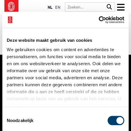
NL
EN
Deze website maakt gebruik van cookies
We gebruiken cookies om content en advertenties te
personaliseren, om functies voor social media te bieden
en om ons websiteverkeer te analyseren. Ook delen we
informatie over uw gebruik van onze site met onze
VERHALEN
partners voor social media, adverteren en analyse. Deze
NIEUWS
partners kunnen deze gegevens combineren met andere
informatie die u aan ze heeft verstrekt of die ze hebben
KALENDER
verzameld op basis van uw gebruik van hun services. U
gaat akkoord met de cookies en het
privacystatement
THEMA’S
als u onze website blijft gebruiken.
Toestemmingsselectie
ACTIVITEITEN
Noodzakelijk