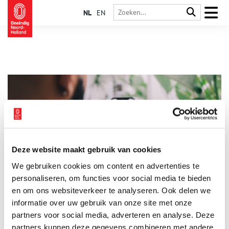
NL
EN
Deze website maakt gebruik van cookies
Ontdek Noord-Holland met de nieuwe verhalenkaart
We gebruiken cookies om content en advertenties te
Oneindig Noord-Holland lanceert een nieuwe kaart vol
verhalen, waarop je precies kunt zien wat zich vroeger overal
personaliseren, om functies voor social media te bieden
heeft afgespeeld. Bij jou in de buurt, maar ook op andere
en om ons websiteverkeer te analyseren. Ook delen we
plekken in Noord-Holland. Ga mee op avontuur door jouw
informatie over uw gebruik van onze site met onze
1 min
eigen provincie!
partners voor social media, adverteren en analyse. Deze
partners kunnen deze gegevens combineren met andere