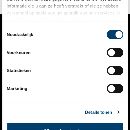
informatie die u aan ze heeft verstrekt of die ze hebben
verzameld op basis van uw gebruik van hun services. U
gaat akkoord met de cookies en het
privacystatement
als u onze website blijft gebruiken.
Toestemmingsselectie
VERHALEN
Noodzakelijk
NIEUWS
Voorkeuren
KALENDER
THEMA’S
Statistieken
ACTIVITEITEN
Marketing
VIDEO’S
OVER ONS
Details tonen
CONTACT