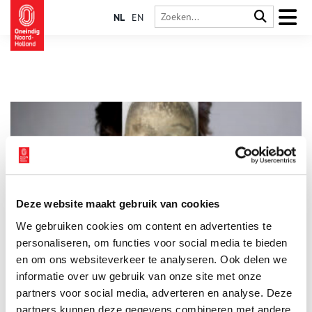
NL
EN
Deze website maakt gebruik van cookies
Fiona Tan presenteert Monomania in het Rijksmuseum
We gebruiken cookies om content en advertenties te
Voor het eerst in de geschiedenis geeft het Rijksmuseum een
hedendaagse kunstenaar carte blanche voor een zoektocht
personaliseren, om functies voor social media te bieden
door de eindeloze collecties van het museum, met als resultaat
en om ons websiteverkeer te analyseren. Ook delen we
een grote tentoonstelling. Fiona Tan: Monomania is een
informatie over uw gebruik van onze site met onze
3 min
indringende tentoonstelling waarin Tan een reis door de geest
maakt. Uitgangspunt hiervoor is haar fascinatie voor de
partners voor social media, adverteren en analyse. Deze
verbeelding van de psychiatrie in de 19de eeuw. Te zien zijn
partners kunnen deze gegevens combineren met andere