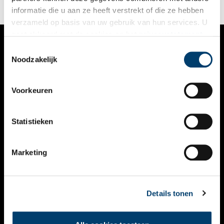
informatie die u aan ze heeft verstrekt of die ze hebben
verzameld op basis van uw gebruik van hun services. U
gaat akkoord met de cookies en het
privacystatement
als u onze website blijft gebruiken.
Toestemmingsselectie
VERHALEN
Noodzakelijk
NIEUWS
Voorkeuren
KALENDER
THEMA’S
Statistieken
ACTIVITEITEN
Marketing
VIDEO’S
OVER ONS
Details tonen
CONTACT