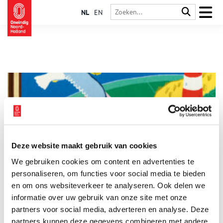
NL
EN
Deze website maakt gebruik van cookies
Nieuwe Gouden Boekjes in Werelderfgoedreeks
We gebruiken cookies om content en advertenties te
In de Gouden Boekjes-reeks over UNESCO Werelderfgoed in
Nederland verschijnen twee nieuwe titels. Sipke komt op
personaliseren, om functies voor social media te bieden
stoom (Ir. D.F. Woudegamaal) en Hoe Jan aan zijn naam kwam
en om ons websiteverkeer te analyseren. Ook delen we
(Droogmakerij de Beemster) vertellen hoe Nederland door de
informatie over uw gebruik van onze site met onze
2 min
eeuwen heen land op het water won en zo de voeten droog
wist te houden.
partners voor social media, adverteren en analyse. Deze
partners kunnen deze gegevens combineren met andere