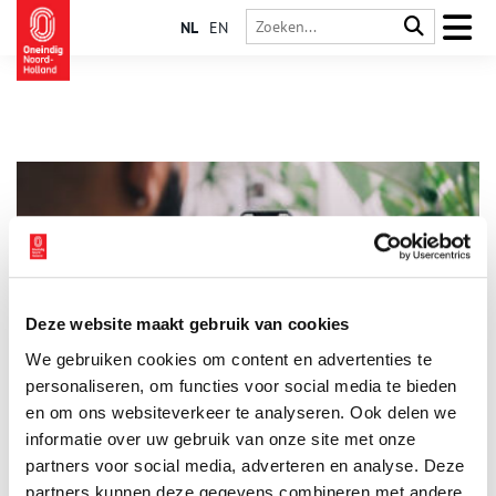
NL
EN
Deze website maakt gebruik van cookies
Ontdek Noord-Holland met de nieuwe verhalenkaart
We gebruiken cookies om content en advertenties te
Oneindig Noord-Holland lanceert een nieuwe kaart vol
verhalen, waarop je precies kunt zien wat zich vroeger overal
personaliseren, om functies voor social media te bieden
heeft afgespeeld. Bij jou in de buurt, maar ook op andere
en om ons websiteverkeer te analyseren. Ook delen we
plekken in Noord-Holland. Ga mee op avontuur door jouw
informatie over uw gebruik van onze site met onze
1 min
eigen provincie!
partners voor social media, adverteren en analyse. Deze
partners kunnen deze gegevens combineren met andere