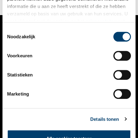
informatie die u aan ze heeft verstrekt of die ze hebben
verzameld op basis van uw gebruik van hun services. U
gaat akkoord met de cookies en het
privacystatement
als u onze website blijft gebruiken.
Toestemmingsselectie
VERHALEN
Noodzakelijk
NIEUWS
Voorkeuren
KALENDER
THEMA’S
Statistieken
ACTIVITEITEN
Marketing
VIDEO’S
OVER ONS
Details tonen
CONTACT