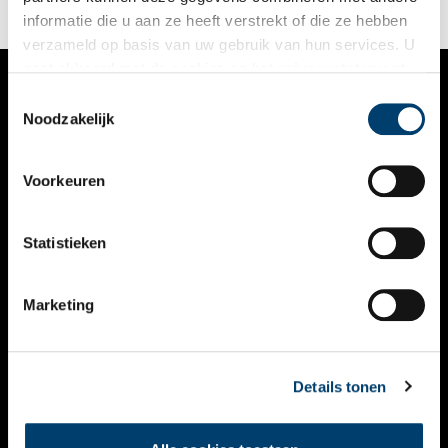
informatie die u aan ze heeft verstrekt of die ze hebben
verzameld op basis van uw gebruik van hun services. U
gaat akkoord met de cookies en het
privacystatement
als u onze website blijft gebruiken.
Toestemmingsselectie
VERHALEN
Noodzakelijk
NIEUWS
Voorkeuren
KALENDER
THEMA’S
Statistieken
ACTIVITEITEN
Marketing
VIDEO’S
OVER ONS
Details tonen
CONTACT