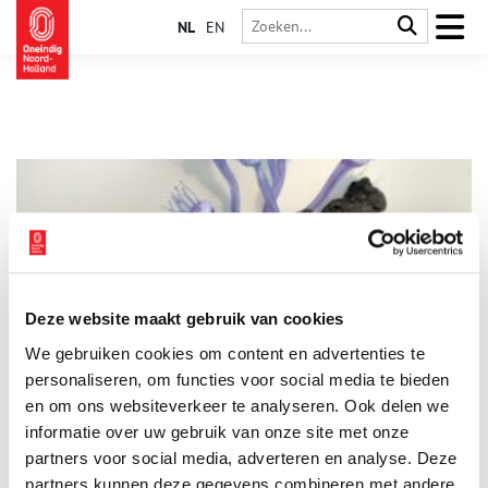
NL
EN
Deze website maakt gebruik van cookies
Nieuwe tentoonstelling ‘Zielsglas’ in Paviljoen
We gebruiken cookies om content en advertenties te
Welgelegen
personaliseren, om functies voor social media te bieden
Van vrijdag 16 januari tot en met vrijdag 17 april 2026 is de
tentoonstelling ‘Zielsglas’ te zien in Paviljoen Welgelegen in
en om ons websiteverkeer te analyseren. Ook delen we
Haarlem. Het paviljoen is geopend op werkdagen tussen 9.00
informatie over uw gebruik van onze site met onze
en 17.00 uur en de toegang is gratis.
3 min
partners voor social media, adverteren en analyse. Deze
partners kunnen deze gegevens combineren met andere