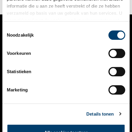
informatie die u aan ze heeft verstrekt of die ze hebben
verzameld op basis van uw gebruik van hun services. U
gaat akkoord met de cookies en het
privacystatement
als u onze website blijft gebruiken.
Toestemmingsselectie
VERHALEN
Noodzakelijk
NIEUWS
Voorkeuren
KALENDER
THEMA’S
Statistieken
ACTIVITEITEN
Marketing
VIDEO’S
OVER ONS
Details tonen
CONTACT