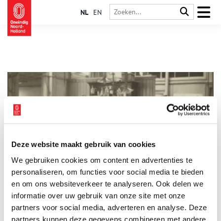
NL
EN
Deze website maakt gebruik van cookies
125 jaar GGD: een bijzonder kijkje achter de schermen
We gebruiken cookies om content en advertenties te
Wie nu geboren wordt, heeft een levensverwachting van ruim
80 jaar. Maar wie in 1901 het levenslicht zag, werd
personaliseren, om functies voor social media te bieden
waarschijnlijk niet veel ouder dan 40. De gezondheidszorg
en om ons websiteverkeer te analyseren. Ook delen we
veranderde door de jaren heen enorm en de GGD speelde
informatie over uw gebruik van onze site met onze
2 min
daarbij een belangrijke rol.
partners voor social media, adverteren en analyse. Deze
partners kunnen deze gegevens combineren met andere