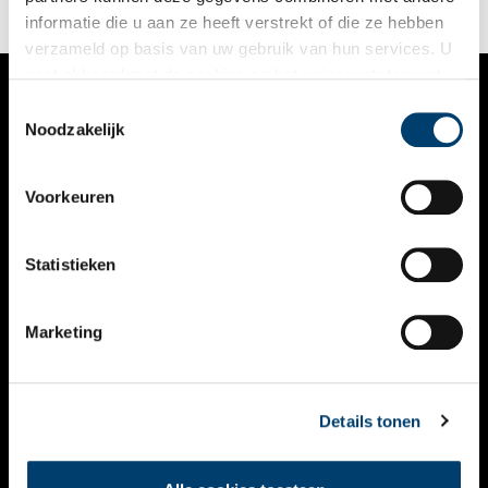
informatie die u aan ze heeft verstrekt of die ze hebben
verzameld op basis van uw gebruik van hun services. U
gaat akkoord met de cookies en het
privacystatement
als u onze website blijft gebruiken.
Toestemmingsselectie
VERHALEN
Noodzakelijk
NIEUWS
Voorkeuren
KALENDER
THEMA’S
Statistieken
ACTIVITEITEN
Marketing
VIDEO’S
OVER ONS
Details tonen
CONTACT