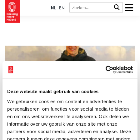
NL
EN
Deze website maakt gebruik van cookies
Werktuig uit de prehistorie gevonden op Texel
We gebruiken cookies om content en advertenties te
Toevallig: net nu er bij Ecomare een tentoonstelling over
Doggerland te zien is, wordt er een werktuig uit die tijd op het
personaliseren, om functies voor social media te bieden
strand gevonden! Op 29 december trof Jonas Wachtel uit
en om ons websiteverkeer te analyseren. Ook delen we
Recklinghausen, Duitsland bij paal 9 een bewerkt stuk
informatie over uw gebruik van onze site met onze
1 min
hertengewei aan. Hij herkende het als iets bijzonders en bracht
het naar Ecomare.
partners voor social media, adverteren en analyse. Deze
partners kunnen deze gegevens combineren met andere