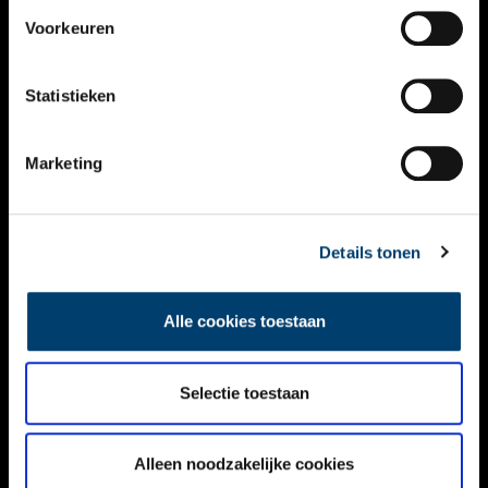
VIDEO’S
Voorkeuren
OVER ONS
Statistieken
CONTACT
NIEUWSBRIEF
Marketing
DISCLAIMER
Details tonen
PRIVACY
TOEGANKELIJKHEID
Alle cookies toestaan
Volg ONH op social media
Selectie toestaan
Alleen noodzakelijke cookies
© ONH | 2026