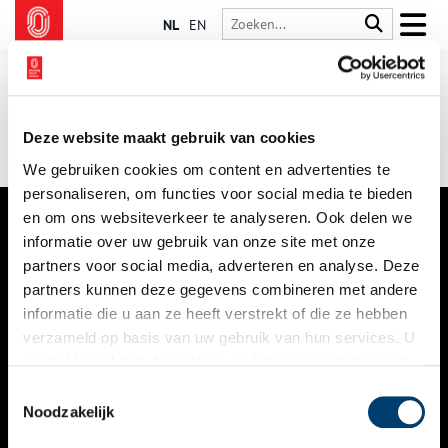
NL
EN
Deze website maakt gebruik van cookies
We gebruiken cookies om content en advertenties te
personaliseren, om functies voor social media te bieden
en om ons websiteverkeer te analyseren. Ook delen we
informatie over uw gebruik van onze site met onze
VERHALEN
partners voor social media, adverteren en analyse. Deze
NIEUWS
partners kunnen deze gegevens combineren met andere
informatie die u aan ze heeft verstrekt of die ze hebben
KALENDER
verzameld op basis van uw gebruik van hun services. U
gaat akkoord met de cookies en het
privacystatement
THEMA’S
als u onze website blijft gebruiken.
Toestemmingsselectie
ACTIVITEITEN
Noodzakelijk