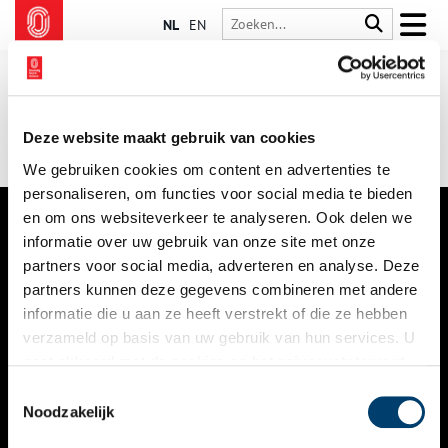
NL
EN
Deze website maakt gebruik van cookies
We gebruiken cookies om content en advertenties te
personaliseren, om functies voor social media te bieden
en om ons websiteverkeer te analyseren. Ook delen we
informatie over uw gebruik van onze site met onze
VERHALEN
partners voor social media, adverteren en analyse. Deze
NIEUWS
partners kunnen deze gegevens combineren met andere
informatie die u aan ze heeft verstrekt of die ze hebben
KALENDER
verzameld op basis van uw gebruik van hun services. U
gaat akkoord met de cookies en het
privacystatement
THEMA’S
als u onze website blijft gebruiken.
Toestemmingsselectie
ACTIVITEITEN
Noodzakelijk