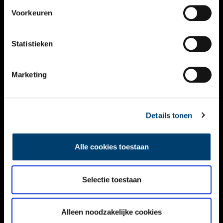
VIDEO’S
Voorkeuren
OVER ONS
Statistieken
CONTACT
NIEUWSBRIEF
Marketing
DISCLAIMER
Details tonen
PRIVACY
TOEGANKELIJKHEID
Alle cookies toestaan
Volg ONH op social media
Selectie toestaan
Alleen noodzakelijke cookies
© ONH | 2026