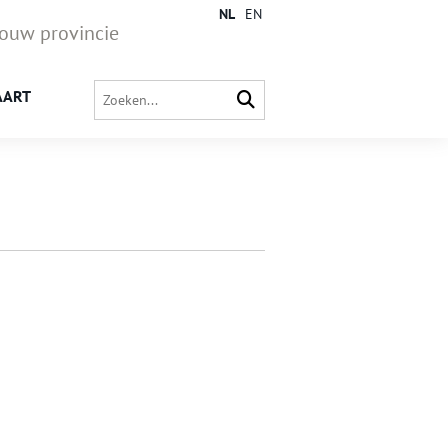
NL
EN
jouw provincie
AART