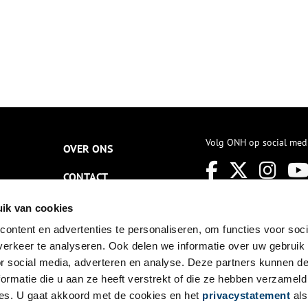
Volg ONH op social med
OVER ONS
CONTACT
NIEUWSBRIEF
ik van cookies
ontent en advertenties te personaliseren, om functies voor soci
DISCLAIMER
erkeer te analyseren. Ook delen we informatie over uw gebruik
PRIVACY
or social media, adverteren en analyse. Deze partners kunnen 
ormatie die u aan ze heeft verstrekt of die ze hebben verzameld
TOEGANKELIJKHEID
es. U gaat akkoord met de cookies en het
privacystatement
als