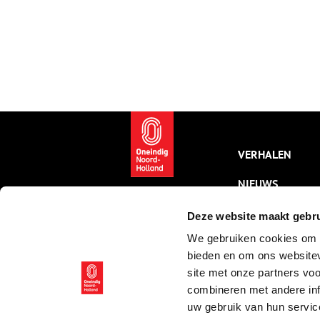
VERHALEN
NIEUWS
KALENDER
Deze website maakt gebru
We gebruiken cookies om c
THEMA’S
bieden en om ons websitev
ACTIVITEITEN
site met onze partners vo
combineren met andere inf
VIDEO’S
uw gebruik van hun servic