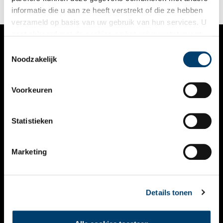
kronieken en het nationale archief.
informatie die u aan ze heeft verstrekt of die ze hebben
verzameld op basis van uw gebruik van hun services. U
gaat akkoord met de cookies en het
privacystatement
als u onze website blijft gebruiken.
Toestemmingsselectie
VERHALEN
Noodzakelijk
NIEUWS
Voorkeuren
KALENDER
THEMA’S
Statistieken
ACTIVITEITEN
Marketing
VIDEO’S
OVER ONS
Details tonen
CONTACT