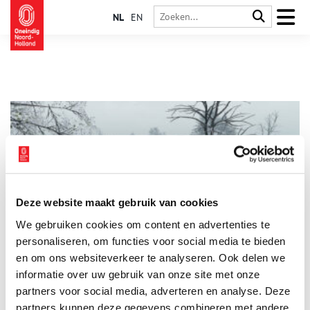
NL
EN
Deze website maakt gebruik van cookies
Voor De Kroon: Digitale reconstructie van de 13e-eeuwse
We gebruiken cookies om content en advertenties te
Lage Landen
personaliseren, om functies voor social media te bieden
Future Minimalism, een spelontwikkelaar uit Alkmaar, werkt
aan Voor de Kroon: een historisch strategiespel dat de
en om ons websiteverkeer te analyseren. Ook delen we
politieke en militaire situatie van de Lage Landen in 1271
informatie over uw gebruik van onze site met onze
reconstrueert tijdens de Friso-Hollandse oorlogen. Het project
3 min
partners voor social media, adverteren en analyse. Deze
combineert hedendaagse gametechnologie met uitgebreid
historisch brononderzoek, gebaseerd op ruiterzegels,
partners kunnen deze gegevens combineren met andere