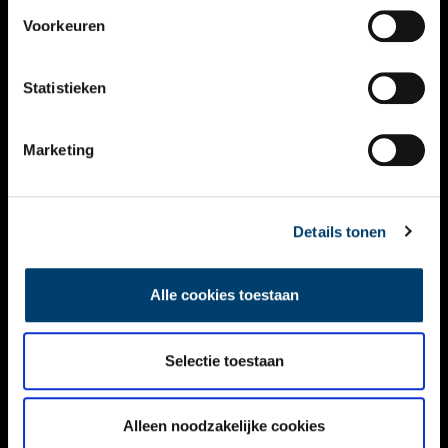
VIDEO’S
Voorkeuren
OVER ONS
Statistieken
CONTACT
NIEUWSBRIEF
Marketing
DISCLAIMER
Details tonen
PRIVACY
TOEGANKELIJKHEID
Alle cookies toestaan
Volg ONH op social media
Selectie toestaan
Alleen noodzakelijke cookies
© ONH | 2026