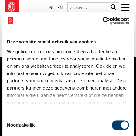
NL
EN
Deze website maakt gebruik van cookies
We gebruiken cookies om content en advertenties te
personaliseren, om functies voor social media te bieden
en om ons websiteverkeer te analyseren. Ook delen we
informatie over uw gebruik van onze site met onze
VERHALEN
partners voor social media, adverteren en analyse. Deze
NIEUWS
partners kunnen deze gegevens combineren met andere
informatie die u aan ze heeft verstrekt of die ze hebben
KALENDER
verzameld op basis van uw gebruik van hun services. U
gaat akkoord met de cookies en het
privacystatement
THEMA’S
als u onze website blijft gebruiken.
Toestemmingsselectie
ACTIVITEITEN
Noodzakelijk