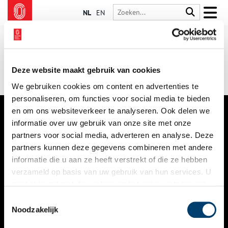
NL
EN
Deze website maakt gebruik van cookies
We gebruiken cookies om content en advertenties te
personaliseren, om functies voor social media te bieden
en om ons websiteverkeer te analyseren. Ook delen we
informatie over uw gebruik van onze site met onze
VERHALEN
partners voor social media, adverteren en analyse. Deze
NIEUWS
partners kunnen deze gegevens combineren met andere
informatie die u aan ze heeft verstrekt of die ze hebben
KALENDER
verzameld op basis van uw gebruik van hun services. U
gaat akkoord met de cookies en het
privacystatement
THEMA’S
als u onze website blijft gebruiken.
Toestemmingsselectie
ACTIVITEITEN
Noodzakelijk