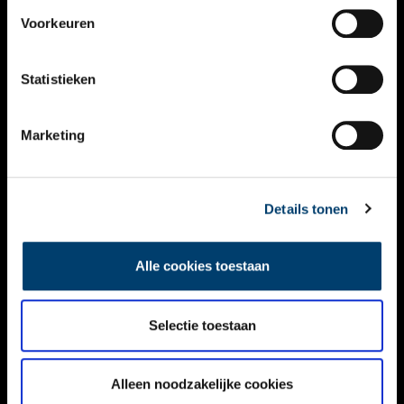
VIDEO’S
Voorkeuren
OVER ONS
Statistieken
CONTACT
NIEUWSBRIEF
Marketing
DISCLAIMER
Details tonen
PRIVACY
TOEGANKELIJKHEID
Alle cookies toestaan
Volg ONH op social media
Selectie toestaan
Alleen noodzakelijke cookies
© ONH | 2026