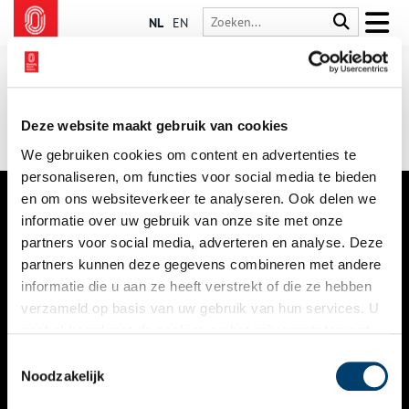
NL
EN
Deze website maakt gebruik van cookies
We gebruiken cookies om content en advertenties te
personaliseren, om functies voor social media te bieden
en om ons websiteverkeer te analyseren. Ook delen we
informatie over uw gebruik van onze site met onze
VERHALEN
partners voor social media, adverteren en analyse. Deze
NIEUWS
partners kunnen deze gegevens combineren met andere
informatie die u aan ze heeft verstrekt of die ze hebben
KALENDER
verzameld op basis van uw gebruik van hun services. U
gaat akkoord met de cookies en het
privacystatement
THEMA’S
als u onze website blijft gebruiken.
Toestemmingsselectie
ACTIVITEITEN
Noodzakelijk