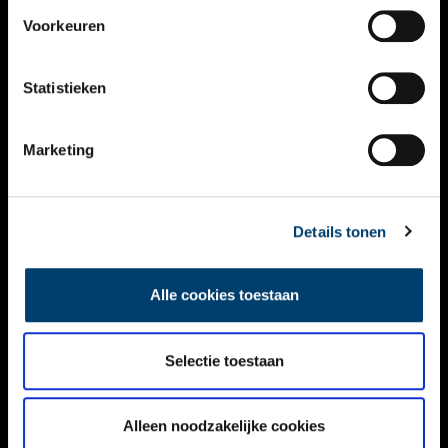
VIDEO’S
Voorkeuren
OVER ONS
Statistieken
CONTACT
NIEUWSBRIEF
Marketing
DISCLAIMER
Details tonen
PRIVACY
TOEGANKELIJKHEID
Alle cookies toestaan
Volg ONH op social media
Selectie toestaan
Alleen noodzakelijke cookies
© ONH | 2026