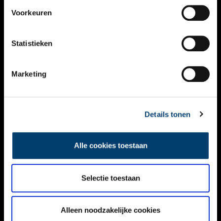
VIDEO’S
Voorkeuren
OVER ONS
Statistieken
CONTACT
NIEUWSBRIEF
Marketing
DISCLAIMER
Details tonen
PRIVACY
TOEGANKELIJKHEID
Alle cookies toestaan
Volg ONH op social media
Selectie toestaan
Alleen noodzakelijke cookies
© ONH | 2026