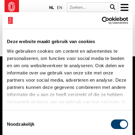
NL
EN
Deze website maakt gebruik van cookies
We gebruiken cookies om content en advertenties te
personaliseren, om functies voor social media te bieden
en om ons websiteverkeer te analyseren. Ook delen we
informatie over uw gebruik van onze site met onze
VERHALEN
partners voor social media, adverteren en analyse. Deze
NIEUWS
partners kunnen deze gegevens combineren met andere
informatie die u aan ze heeft verstrekt of die ze hebben
KALENDER
verzameld op basis van uw gebruik van hun services. U
gaat akkoord met de cookies en het
privacystatement
THEMA’S
als u onze website blijft gebruiken.
Toestemmingsselectie
ACTIVITEITEN
Noodzakelijk