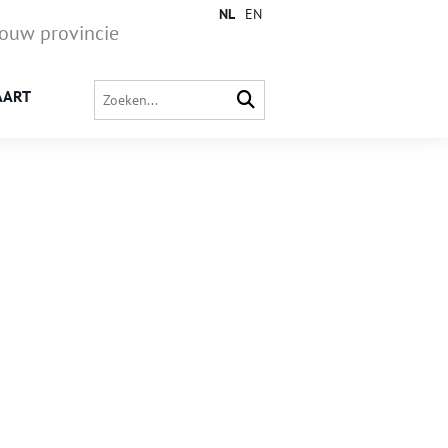
NL
EN
jouw provincie
AART