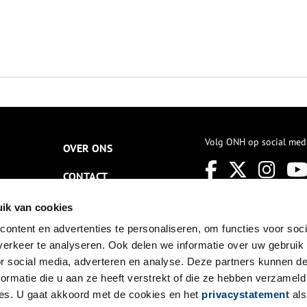
Volg ONH op social med
OVER ONS
CONTACT
NIEUWSBRIEF
ik van cookies
ontent en advertenties te personaliseren, om functies voor soci
DISCLAIMER
erkeer te analyseren. Ook delen we informatie over uw gebruik
PRIVACY
or social media, adverteren en analyse. Deze partners kunnen 
ormatie die u aan ze heeft verstrekt of die ze hebben verzameld
TOEGANKELIJKHEID
es. U gaat akkoord met de cookies en het
privacystatement
als