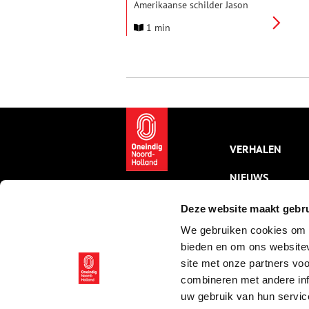
Amerikaanse schilder Jason
Berger en zijn Nederlandse
1 min
collega Frans Bianchi is wat er
voortkwam uit een ontmoeting
die zij hadden in Normandië in
2002. Wat gebeurde er in
tussentijd?
VERHALEN
NIEUWS
KALENDER
Deze website maakt gebru
We gebruiken cookies om c
THEMA’S
bieden en om ons websitev
ACTIVITEITEN
site met onze partners vo
combineren met andere inf
VIDEO’S
uw gebruik van hun servic