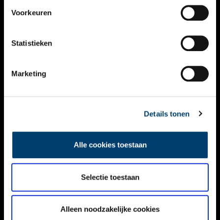
VIDEO’S
Voorkeuren
OVER ONS
Statistieken
CONTACT
NIEUWSBRIEF
Marketing
DISCLAIMER
Details tonen
PRIVACY
TOEGANKELIJKHEID
Alle cookies toestaan
Volg ONH op social media
Selectie toestaan
Alleen noodzakelijke cookies
© ONH | 2026