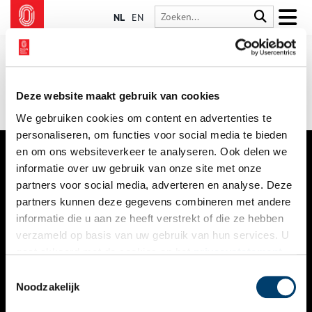
NL
EN
Deze website maakt gebruik van cookies
We gebruiken cookies om content en advertenties te
personaliseren, om functies voor social media te bieden
en om ons websiteverkeer te analyseren. Ook delen we
informatie over uw gebruik van onze site met onze
VERHALEN
partners voor social media, adverteren en analyse. Deze
NIEUWS
partners kunnen deze gegevens combineren met andere
informatie die u aan ze heeft verstrekt of die ze hebben
KALENDER
verzameld op basis van uw gebruik van hun services. U
gaat akkoord met de cookies en het
privacystatement
THEMA’S
als u onze website blijft gebruiken.
Toestemmingsselectie
ACTIVITEITEN
Noodzakelijk