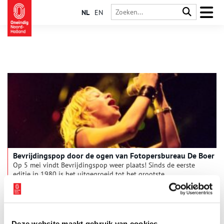
NL
EN
Bevrijdingspop door de ogen van Fotopersbureau De Boer
Op 5 mei vindt Bevrijdingspop weer plaats! Sinds de eerste
editie in 1980 is het uitgegroeid tot het grootste
benefietfestival van Nederland. En in navolging van Haarlem
worden tegenwoordig in nog dertien andere plekken
bevrijdingsfestivals georganiseerd.
Deze website maakt gebruik van cookies