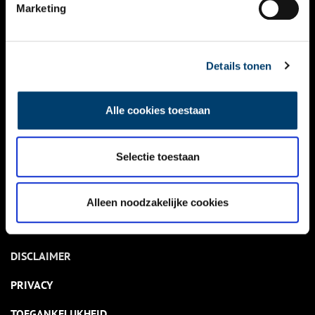
NIEUWS
Marketing
KALENDER
THEMA’S
Details tonen
ACTIVITEITEN
Alle cookies toestaan
VIDEO’S
Selectie toestaan
OVER ONS
CONTACT
Alleen noodzakelijke cookies
NIEUWSBRIEF
DISCLAIMER
PRIVACY
TOEGANKELIJKHEID