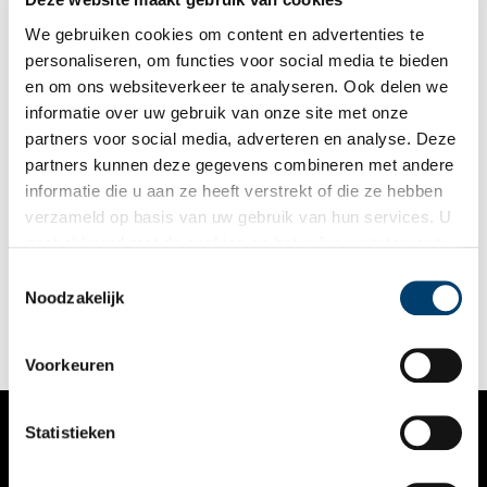
We gebruiken cookies om content en advertenties te
personaliseren, om functies voor social media te bieden
en om ons websiteverkeer te analyseren. Ook delen we
informatie over uw gebruik van onze site met onze
partners voor social media, adverteren en analyse. Deze
partners kunnen deze gegevens combineren met andere
Een speciale kerstviering voor woonwagenbewoners
informatie die u aan ze heeft verstrekt of die ze hebben
Een jongetje met een baard van watten en een kartonnen
verzameld op basis van uw gebruik van hun services. U
kroon overhandigt een geschenk. Tegenover de Wijzen uit het
gaat akkoord met de cookies en het
privacystatement
Oosten staat een groepje herders, verkleed met doeken en
baarden aan touwtjes. Aan de zijkant van het podium, tussen
als u onze website blijft gebruiken.
Toestemmingsselectie
de coulissen, kijken kleine kinderen toe. Ondertussen wiegt
Noodzakelijk
een meisje het kindeke Jezus, een pop met een flinke bos haar.
Het lijkt een kerstvoorstelling van een kerk of school, maar de
beschrijving in de collectie van fotopersbureau De Boer luidt:
‘Kerstfeest woonwagenbewoners, IJmuiden, 20 december 1967’.
Voorkeuren
Waar kijken we precies naar? Wie zijn deze kinderen en wie
organiseerde deze avond?
Statistieken
VERHALEN