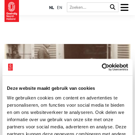
NL
EN
Deze website maakt gebruik van cookies
FAKE!
We gebruiken cookies om content en advertenties te
Vrijwel direct na de uitvinding van de fotografie gaan mensen
beelden bewerken, soms met schaar en lijm en soms door de
personaliseren, om functies voor social media te bieden
techniek slim te gebruiken. De tentoonstelling FAKE! Vroege
en om ons websiteverkeer te analyseren. Ook delen we
fotocollages en fotomontages laat met meer dan 50
informatie over uw gebruik van onze site met onze
1 min
historische voorbeelden uit eigen collectie zien hoe
fotomanipulatie zich vanaf het ontstaan van de fotografie tot
partners voor social media, adverteren en analyse. Deze
aan de Tweede Wereldoorlog ontwikkelde en welke motieven
partners kunnen deze gegevens combineren met andere