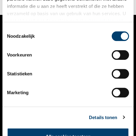
daaraan ten grondslag lagen.
informatie die u aan ze heeft verstrekt of die ze hebben
verzameld op basis van uw gebruik van hun services. U
gaat akkoord met de cookies en het
privacystatement
als u onze website blijft gebruiken.
Toestemmingsselectie
VERHALEN
Noodzakelijk
NIEUWS
Voorkeuren
KALENDER
THEMA’S
Statistieken
ACTIVITEITEN
Marketing
VIDEO’S
OVER ONS
Details tonen
CONTACT