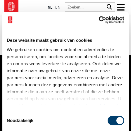
NL
EN
Deze website maakt gebruik van cookies
We gebruiken cookies om content en advertenties te
personaliseren, om functies voor social media te bieden
en om ons websiteverkeer te analyseren. Ook delen we
informatie over uw gebruik van onze site met onze
VERHALEN
partners voor social media, adverteren en analyse. Deze
NIEUWS
partners kunnen deze gegevens combineren met andere
informatie die u aan ze heeft verstrekt of die ze hebben
KALENDER
verzameld op basis van uw gebruik van hun services. U
gaat akkoord met de cookies en het
privacystatement
THEMA’S
als u onze website blijft gebruiken.
Toestemmingsselectie
ACTIVITEITEN
Noodzakelijk