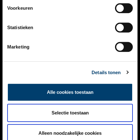
VIDEO’S
Voorkeuren
OVER ONS
Statistieken
CONTACT
NIEUWSBRIEF
Marketing
DISCLAIMER
Details tonen
PRIVACY
TOEGANKELIJKHEID
Alle cookies toestaan
Volg ONH op social media
Selectie toestaan
Alleen noodzakelijke cookies
© ONH | 2026