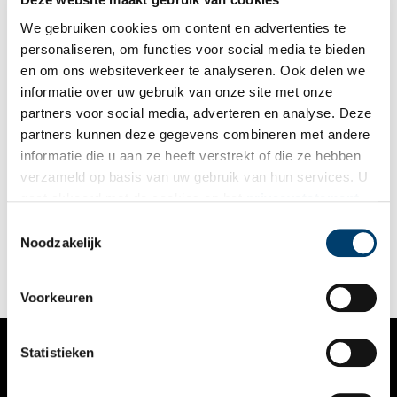
Audrey Satoer van Fort Kijkduin.
We gebruiken cookies om content en advertenties te
personaliseren, om functies voor social media te bieden
en om ons websiteverkeer te analyseren. Ook delen we
informatie over uw gebruik van onze site met onze
partners voor social media, adverteren en analyse. Deze
partners kunnen deze gegevens combineren met andere
Liniebreed Ondernemen vanaf nu Stichting Forten
informatie die u aan ze heeft verstrekt of die ze hebben
Nederland
verzameld op basis van uw gebruik van hun services. U
De Stichting Liniebreed Ondernemen, die staat voor het
gaat akkoord met de cookies en het
privacystatement
verdedigingserfgoed in Nederland, zoals forten, bunkers,
als u onze website blijft gebruiken.
vestingen en (water)linies, gaat verder als Stichting Forten
Toestemmingsselectie
Nederland. Dat is bekend gemaakt op Fort Nieuwersluis bij de
Noodzakelijk
2 min
aftrap van het Fortenfestival dat op zaterdag 7 september
begint.
Voorkeuren
Statistieken
VERHALEN