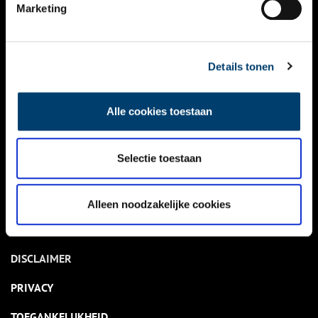
NIEUWS
Marketing
KALENDER
THEMA’S
Details tonen
ACTIVITEITEN
Alle cookies toestaan
VIDEO’S
Selectie toestaan
OVER ONS
CONTACT
Alleen noodzakelijke cookies
NIEUWSBRIEF
DISCLAIMER
PRIVACY
TOEGANKELIJKHEID