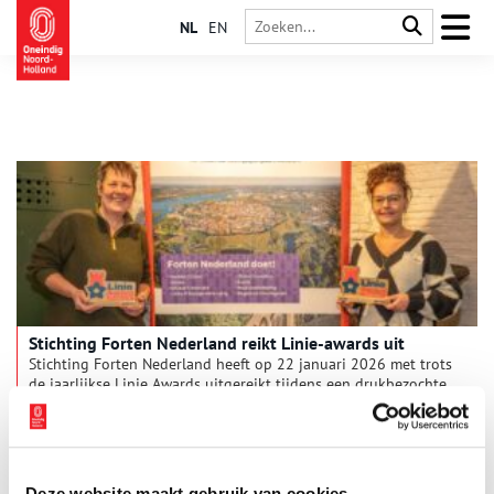
NL
EN
Stichting Forten Nederland reikt Linie-awards uit
Stichting Forten Nederland heeft op 22 januari 2026 met trots
de jaarlijkse Linie Awards uitgereikt tijdens een drukbezochte
bijeenkomst op Fort bij Rijnauwen te Bunnik. Onder toeziend
oog van ruim 100 erfgoedrelaties ontvingen twee mensen, die
3 min
zich namens hun organisatie inzetten voor het behoud en de
ontwikkeling van het verdedigingserfgoed in Nederland, een
award: Eveline Blok van Vereniging Natuurmonumenten én
Deze website maakt gebruik van cookies