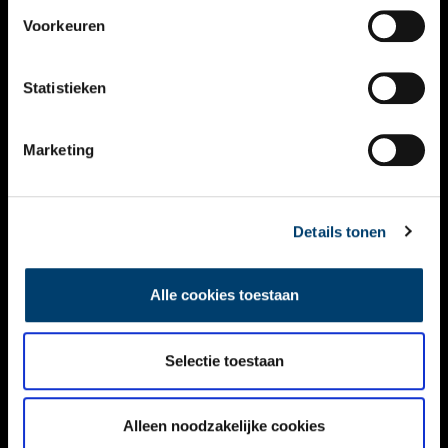
VIDEO’S
Voorkeuren
OVER ONS
Statistieken
CONTACT
NIEUWSBRIEF
Marketing
DISCLAIMER
Details tonen
PRIVACY
TOEGANKELIJKHEID
Alle cookies toestaan
Volg ONH op social media
Selectie toestaan
Alleen noodzakelijke cookies
© ONH | 2026