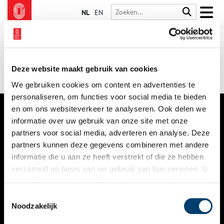
NL
EN
Deze website maakt gebruik van cookies
We gebruiken cookies om content en advertenties te
personaliseren, om functies voor social media te bieden
en om ons websiteverkeer te analyseren. Ook delen we
informatie over uw gebruik van onze site met onze
VERHALEN
partners voor social media, adverteren en analyse. Deze
NIEUWS
partners kunnen deze gegevens combineren met andere
informatie die u aan ze heeft verstrekt of die ze hebben
KALENDER
verzameld op basis van uw gebruik van hun services. U
gaat akkoord met de cookies en het
privacystatement
THEMA’S
als u onze website blijft gebruiken.
Toestemmingsselectie
ACTIVITEITEN
Noodzakelijk