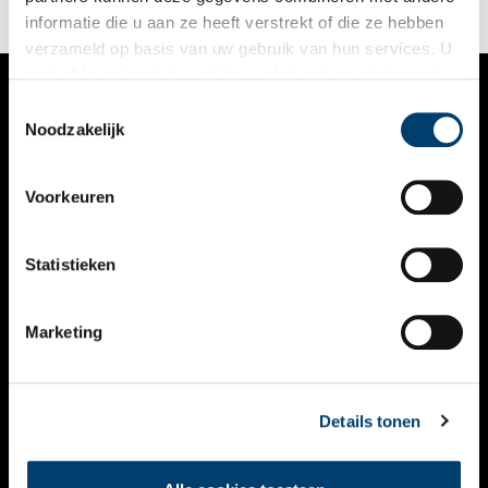
informatie die u aan ze heeft verstrekt of die ze hebben
verzameld op basis van uw gebruik van hun services. U
gaat akkoord met de cookies en het
privacystatement
als u onze website blijft gebruiken.
Toestemmingsselectie
VERHALEN
Noodzakelijk
NIEUWS
Voorkeuren
KALENDER
THEMA’S
Statistieken
ACTIVITEITEN
Marketing
VIDEO’S
OVER ONS
Details tonen
CONTACT