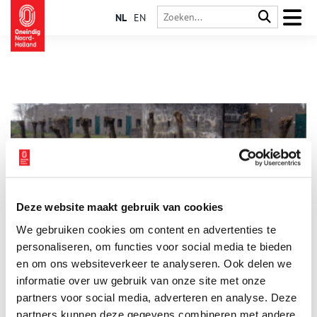
NL
EN
Deze website maakt gebruik van cookies
Fort aan de St. Aagtendijk
We gebruiken cookies om content en advertenties te
Fort aan de St. Aagtendijk behoort tot het Noordwestfront van
de Stelling van Amsterdam. Wanneer vijandelijke troepen de
personaliseren, om functies voor social media te bieden
Stelling via de Sint Aagtendijk binnen probeerden te komen,
en om ons websiteverkeer te analyseren. Ook delen we
konden zij vanuit het fort teruggedrongen worden.
informatie over uw gebruik van onze site met onze
partners voor social media, adverteren en analyse. Deze
partners kunnen deze gegevens combineren met andere