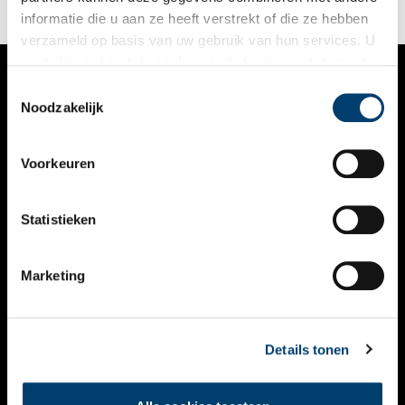
informatie die u aan ze heeft verstrekt of die ze hebben
verzameld op basis van uw gebruik van hun services. U
gaat akkoord met de cookies en het
privacystatement
als u onze website blijft gebruiken.
Toestemmingsselectie
VERHALEN
Noodzakelijk
NIEUWS
Voorkeuren
KALENDER
THEMA’S
Statistieken
ACTIVITEITEN
Marketing
VIDEO’S
OVER ONS
Details tonen
CONTACT