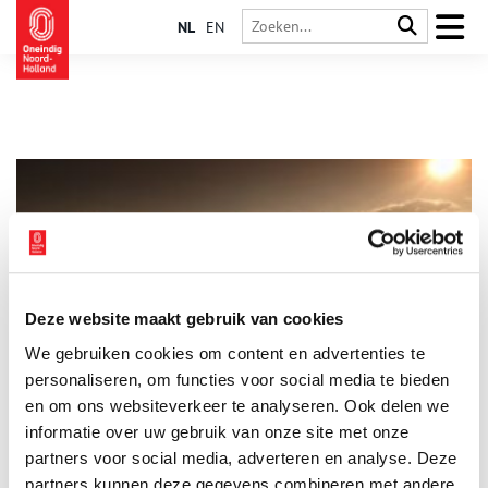
NL
EN
Deze website maakt gebruik van cookies
Fort aan de Jisperweg
We gebruiken cookies om content en advertenties te
Fort aan de Jisperweg werd als één van de laatste forten
gebouwd in de Stelling van Amsterdam. Het fort ligt aan de
personaliseren, om functies voor social media te bieden
zuidelijke ringdijk in de Zuidoostbeemster, vlak bij Purmerend.
en om ons websiteverkeer te analyseren. Ook delen we
informatie over uw gebruik van onze site met onze
partners voor social media, adverteren en analyse. Deze
partners kunnen deze gegevens combineren met andere