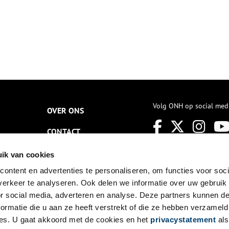
Volg ONH op social med
OVER ONS
CONTACT
NIEUWSBRIEF
ik van cookies
ontent en advertenties te personaliseren, om functies voor soci
DISCLAIMER
erkeer te analyseren. Ook delen we informatie over uw gebruik
PRIVACY
or social media, adverteren en analyse. Deze partners kunnen 
ormatie die u aan ze heeft verstrekt of die ze hebben verzameld
TOEGANKELIJKHEID
es. U gaat akkoord met de cookies en het
privacystatement
als