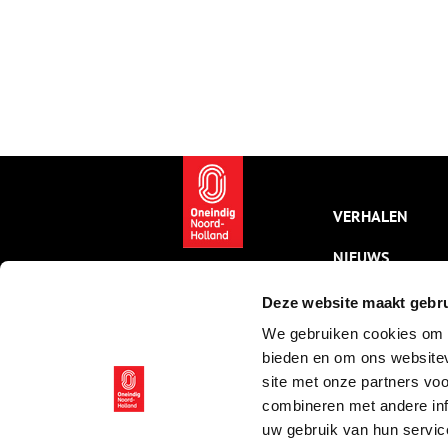
VERHALEN
NIEUWS
KALENDER
Deze website maakt gebru
We gebruiken cookies om c
THEMA’S
bieden en om ons websitev
ACTIVITEITEN
site met onze partners vo
combineren met andere inf
VIDEO’S
uw gebruik van hun servic