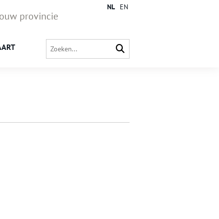
NL
EN
jouw provincie
AART