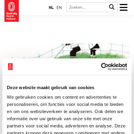
NL
EN
Deze website maakt gebruik van cookies
Rijksmuseum viert Fiep Westendorp
We gebruiken cookies om content en advertenties te
Jip en Janneke, Otje, Pluk van de Petteflet en Pim en Pom. Sinds
de jaren vijftig zijn de illustraties van Fiep Westendorp bekend
personaliseren, om functies voor social media te bieden
en geliefd bij jong en oud. Alle originele tekeningen, inclusief
en om ons websiteverkeer te analyseren. Ook delen we
correcties en aantekeningen, zijn bewaard gebleven. Circa 150
informatie over uw gebruik van onze site met onze
3 min
hiervan zijn aankomende zomer te zien in het Rijksmuseum,
van de eerste schetsen van Jip en Janneke tot de nog altijd
partners voor social media, adverteren en analyse. Deze
actuele illustraties voor de Vrouwenpagina van Het Parool.
partners kunnen deze gegevens combineren met andere