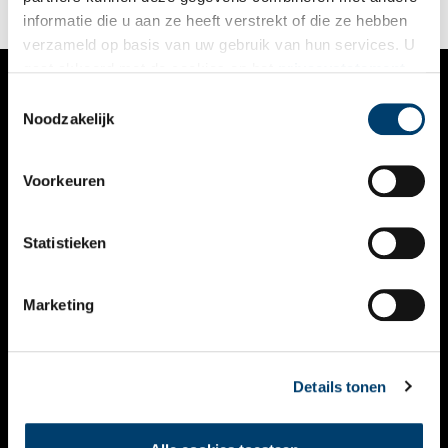
informatie die u aan ze heeft verstrekt of die ze hebben
verzameld op basis van uw gebruik van hun services. U
gaat akkoord met de cookies en het
privacystatement
als u onze website blijft gebruiken.
Toestemmingsselectie
VERHALEN
Noodzakelijk
NIEUWS
Voorkeuren
KALENDER
THEMA’S
Statistieken
ACTIVITEITEN
Marketing
VIDEO’S
OVER ONS
Details tonen
CONTACT