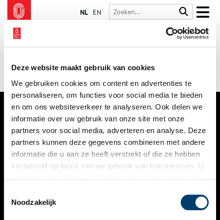
NL
EN
Deze website maakt gebruik van cookies
We gebruiken cookies om content en advertenties te
personaliseren, om functies voor social media te bieden
en om ons websiteverkeer te analyseren. Ook delen we
informatie over uw gebruik van onze site met onze
VERHALEN
partners voor social media, adverteren en analyse. Deze
NIEUWS
partners kunnen deze gegevens combineren met andere
informatie die u aan ze heeft verstrekt of die ze hebben
KALENDER
verzameld op basis van uw gebruik van hun services. U
gaat akkoord met de cookies en het
privacystatement
THEMA’S
als u onze website blijft gebruiken.
Toestemmingsselectie
ACTIVITEITEN
Noodzakelijk