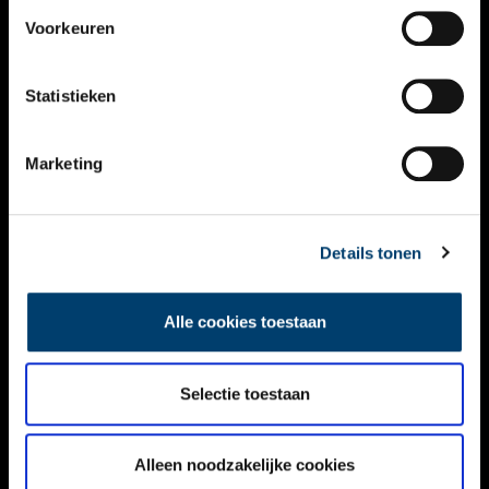
VIDEO’S
Voorkeuren
OVER ONS
Statistieken
CONTACT
NIEUWSBRIEF
Marketing
DISCLAIMER
Details tonen
PRIVACY
TOEGANKELIJKHEID
Alle cookies toestaan
Volg ONH op social media
Selectie toestaan
Alleen noodzakelijke cookies
© ONH | 2026