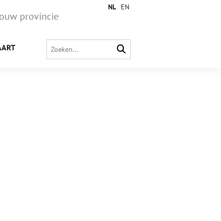
NL
EN
jouw provincie
AART