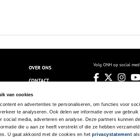
Volg ONH op social med
OVER ONS
CONTACT
NIEUWSBRIEF
ik van cookies
ontent en advertenties te personaliseren, om functies voor soci
DISCLAIMER
erkeer te analyseren. Ook delen we informatie over uw gebruik
PRIVACY
or social media, adverteren en analyse. Deze partners kunnen 
ormatie die u aan ze heeft verstrekt of die ze hebben verzameld
TOEGANKELIJKHEID
es. U gaat akkoord met de cookies en het
privacystatement
als