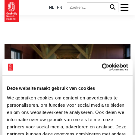
NL
EN
Deze website maakt gebruik van cookies
De Zwarte Schuur in Scharwoude geopend
We gebruiken cookies om content en advertenties te
Na 1,5 jaar restauratie en verbouwing wordt De Zwarte Schuur
vandaag in Scharwoude heropend. Dit belangrijke
personaliseren, om functies voor social media te bieden
watererfgoed is samen met twee andere dijkmagazijnen
en om ons websiteverkeer te analyseren. Ook delen we
omarmd door Culture Matters en krijgt vanaf deze zomer een
informatie over uw gebruik van onze site met onze
3 min
nieuwe functie als duurzame guesthouse. Gasten kunnen hier
‘slapen als dijkwachter’ op een prachtige locatie aan de
partners voor social media, adverteren en analyse. Deze
Westfriese Omringdijk en het Markermeer; een gebied dat
partners kunnen deze gegevens combineren met andere