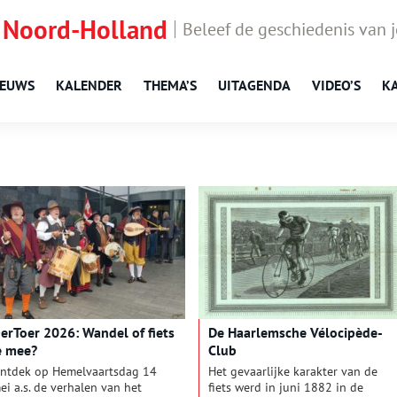
 Noord-Holland
Beleef de geschiedenis van 
IEUWS
KALENDER
THEMA’S
UITAGENDA
VIDEO’S
K
erToer 2026: Wandel of fiets
De Haarlemsche Vélocipède-
e mee?
Club
ntdek op Hemelvaartsdag 14
Het gevaarlijke karakter van de
ei a.s. de verhalen van het
fiets werd in juni 1882 in de