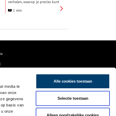
verhalen, waarop je precies kunt
zien wat zich vroeger overal
1 min
tuig’
heeft afgespeeld. Bij jou in de
buurt, maar ook op andere
plekken in Noord-Holland. Ga
mee op avontuur door jouw
eigen provincie!
ia
Alle cookies toestaan
al media te
 van onze
Selectie toestaan
deze gegevens
 op basis van
 u onze
Alleen noodzakelijke cookies