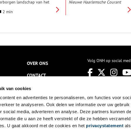
erborgen landschap van het
Nieuwe Haarlemsche Courant
er-IJ te voet, op de fiets of in
kracht bijgezet door
2 min
et museum Huis van Hilde te
‘tweewielsnelloopendnekbrekersrij
astricum! Stichting Oer-IJ en
tot de beste vertaling van
useum Huis van Hilde
vélocipède te dopen. Onveilig
rganiseren weer een mooie en
of niet, fietsen was hip. Niet
portieve dag in het Oer-IJ
voor niets werd in december
andschap voor wandelaars,
1882 de Haarlemsche
ietsers en iedereen die
Vélocipède-Club (HVC)
eïnteresseerd is in de
opgericht.
eschiedenis van dit bijzondere
andschap.
Volg ONH op social med
OVER ONS
CONTACT
NIEUWSBRIEF
ik van cookies
ontent en advertenties te personaliseren, om functies voor soci
DISCLAIMER
erkeer te analyseren. Ook delen we informatie over uw gebruik
PRIVACY
or social media, adverteren en analyse. Deze partners kunnen 
ormatie die u aan ze heeft verstrekt of die ze hebben verzameld
TOEGANKELIJKHEID
es. U gaat akkoord met de cookies en het
privacystatement
als