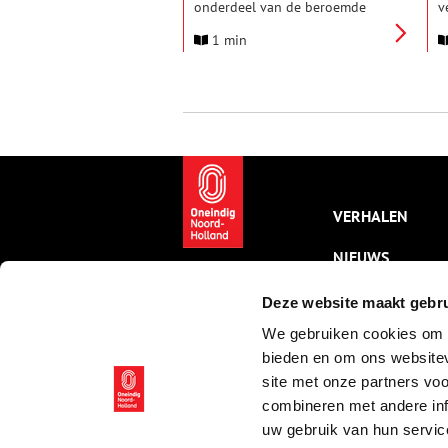
onderdeel van de beroemde
v
Stelling van Amsterdam en ligt
O
1 min
aan de rand van een uitgestrekt
h
veenweidelandschap. De
C
prachtige natuur rondom het
m
fort staat historisch gezien
o
bekend als het OER-IJ gebied.
s
We gaan deze middag samen
l
met Stichting Oer-IJ op pad,
f
gaat u mee?
g
g
l
VERHALEN
NIEUWS
KALENDER
Deze website maakt gebru
We gebruiken cookies om c
THEMA’S
bieden en om ons websitev
ACTIVITEITEN
site met onze partners vo
combineren met andere inf
VIDEO’S
uw gebruik van hun servic