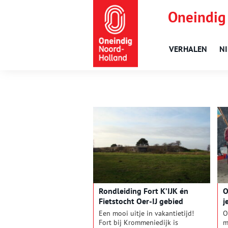
Oneindig
VERHALEN
N
Rondleiding Fort K’IJK én
O
Fietstocht Oer-IJ gebied
j
Een mooi uitje in vakantietijd!
O
Fort bij Krommeniedijk is
m