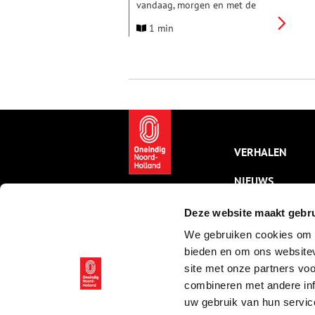
vandaag, morgen en met de
geschiedenis die je met je
1 min
meeneemt? Van 1 tot en met 29
maart brengt Festival Budaya
Alkmaar tot leven met muziek,
dans, theater, films en docu en
verhalen die generaties met
elkaar verbinden. Op
verschillende culturele locaties
in de Alkmaar ontdek je een rijk
en veelzijdig programma waarin
identiteit, geschiedenis en
VERHALEN
vernieuwing samenkomen.
NIEUWS
KALENDER
Deze website maakt gebru
We gebruiken cookies om c
THEMA’S
bieden en om ons websitev
ACTIVITEITEN
site met onze partners vo
combineren met andere inf
VIDEO’S
uw gebruik van hun servic