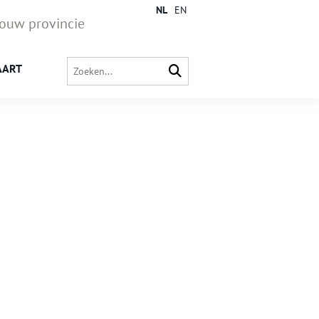
NL
EN
jouw provincie
AART