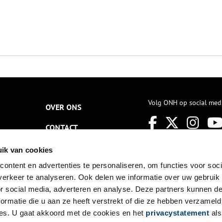
Volg ONH op social med
OVER ONS
CONTACT
NIEUWSBRIEF
ik van cookies
ontent en advertenties te personaliseren, om functies voor soci
DISCLAIMER
erkeer te analyseren. Ook delen we informatie over uw gebruik
PRIVACY
or social media, adverteren en analyse. Deze partners kunnen 
ormatie die u aan ze heeft verstrekt of die ze hebben verzameld
TOEGANKELIJKHEID
es. U gaat akkoord met de cookies en het
privacystatement
als