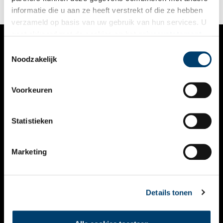
informatie die u aan ze heeft verstrekt of die ze hebben
verzameld op basis van uw gebruik van hun services. U
gaat akkoord met de cookies en het
privacystatement
als u onze website blijft gebruiken.
Toestemmingsselectie
VERHALEN
Noodzakelijk
NIEUWS
Voorkeuren
KALENDER
THEMA’S
Statistieken
ACTIVITEITEN
Marketing
VIDEO’S
OVER ONS
Details tonen
CONTACT