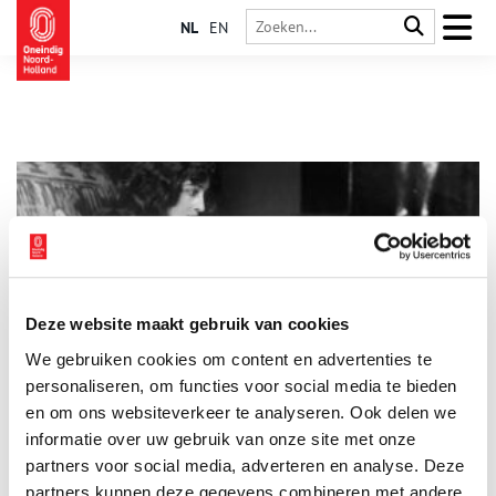
NL
EN
Deze website maakt gebruik van cookies
De Maand van de Geschiedenis is begonnen!
We gebruiken cookies om content en advertenties te
De Maand van de Geschiedenis 2024 is begonnen! Ga op pad
en dompel je onder in de geschiedenis met het thema Echt
personaliseren, om functies voor social media te bieden
nep. Van workshops tot tentoonstellingen en van
en om ons websiteverkeer te analyseren. Ook delen we
rondleidingen tot speurtochten: er is voor ieder wat wils.
informatie over uw gebruik van onze site met onze
1 min
Bezoek een activiteit bij jou om de hoek en leer het heden
beter te begrijpen door het verleden te ontdekken.
partners voor social media, adverteren en analyse. Deze
partners kunnen deze gegevens combineren met andere