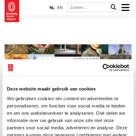
NL
EN
Deze website maakt gebruik van cookies
Nederland officieel lid van Culturele Routes van de Raad
We gebruiken cookies om content en advertenties te
van Europa
personaliseren, om functies voor social media te bieden
Op 6 mei 2025 tekende minister van Onderwijs, Cultuur en
Wetenschap, Eppo Bruins, de toetredingsbrief van Nederland
en om ons websiteverkeer te analyseren. Ook delen we
tot het Enlarged Partial Agreement (EPA) van het
informatie over uw gebruik van onze site met onze
erfgoedprogramma European Institute of Cultural Routes (ECR)
1 min
partners voor social media, adverteren en analyse. Deze
van de Raad van Europa. Na een jaar als waarnemend lid,
markeert dit het begin van een actieve rol binnen het
partners kunnen deze gegevens combineren met andere