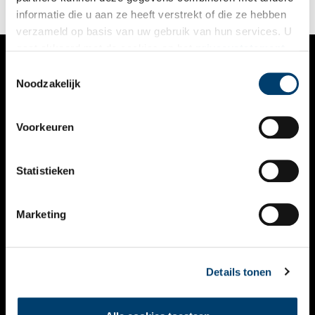
Europese netwerk dat cultuur en erfgoedtoerisme over
informatie die u aan ze heeft verstrekt of die ze hebben
grenzen heen verbindt.
verzameld op basis van uw gebruik van hun services. U
gaat akkoord met de cookies en het
privacystatement
als u onze website blijft gebruiken.
Toestemmingsselectie
VERHALEN
Noodzakelijk
NIEUWS
Voorkeuren
KALENDER
THEMA’S
Statistieken
ACTIVITEITEN
Marketing
VIDEO’S
OVER ONS
Details tonen
CONTACT