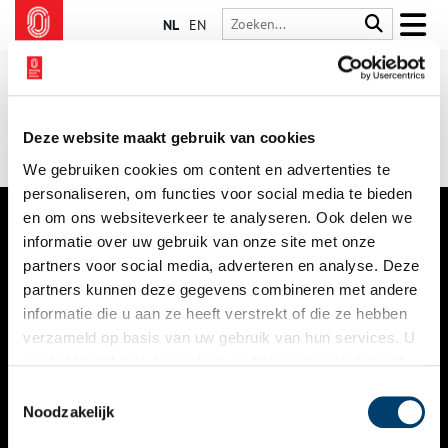
NL
EN
Deze website maakt gebruik van cookies
We gebruiken cookies om content en advertenties te
personaliseren, om functies voor social media te bieden
en om ons websiteverkeer te analyseren. Ook delen we
informatie over uw gebruik van onze site met onze
VERHALEN
partners voor social media, adverteren en analyse. Deze
NIEUWS
partners kunnen deze gegevens combineren met andere
informatie die u aan ze heeft verstrekt of die ze hebben
KALENDER
verzameld op basis van uw gebruik van hun services. U
gaat akkoord met de cookies en het
privacystatement
THEMA’S
als u onze website blijft gebruiken.
Toestemmingsselectie
ACTIVITEITEN
Noodzakelijk