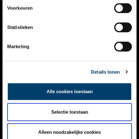
VIDEO’S
Voorkeuren
OVER ONS
Statistieken
CONTACT
NIEUWSBRIEF
Marketing
DISCLAIMER
Details tonen
PRIVACY
TOEGANKELIJKHEID
Alle cookies toestaan
Volg ONH op social media
Selectie toestaan
Alleen noodzakelijke cookies
© ONH | 2026