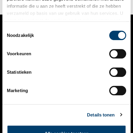
daaraan ten grondslag lagen.
informatie die u aan ze heeft verstrekt of die ze hebben
verzameld op basis van uw gebruik van hun services. U
gaat akkoord met de cookies en het
privacystatement
als u onze website blijft gebruiken.
Toestemmingsselectie
VERHALEN
Noodzakelijk
NIEUWS
Voorkeuren
KALENDER
THEMA’S
Statistieken
ACTIVITEITEN
Marketing
VIDEO’S
OVER ONS
Details tonen
CONTACT