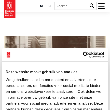
NL
EN
Deze website maakt gebruik van cookies
FAKE!
We gebruiken cookies om content en advertenties te
Vrijwel direct na de uitvinding van de fotografie gaan mensen
beelden bewerken, soms met schaar en lijm en soms door de
personaliseren, om functies voor social media te bieden
techniek slim te gebruiken. De tentoonstelling FAKE! Vroege
en om ons websiteverkeer te analyseren. Ook delen we
fotocollages en fotomontages laat met meer dan 50
informatie over uw gebruik van onze site met onze
1 min
historische voorbeelden uit eigen collectie zien hoe
fotomanipulatie zich vanaf het ontstaan van de fotografie tot
partners voor social media, adverteren en analyse. Deze
aan de Tweede Wereldoorlog ontwikkelde en welke motieven
partners kunnen deze gegevens combineren met andere