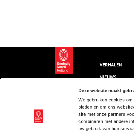
VERHALEN
NIEUWS
KALENDER
Deze website maakt gebru
We gebruiken cookies om c
THEMA’S
bieden en om ons websitev
ACTIVITEITEN
site met onze partners vo
combineren met andere inf
VIDEO’S
uw gebruik van hun servic