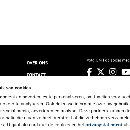
Volg ONH op social med
OVER ONS
CONTACT
NIEUWSBRIEF
ik van cookies
ontent en advertenties te personaliseren, om functies voor soci
DISCLAIMER
erkeer te analyseren. Ook delen we informatie over uw gebruik
PRIVACY
or social media, adverteren en analyse. Deze partners kunnen 
ormatie die u aan ze heeft verstrekt of die ze hebben verzameld
TOEGANKELIJKHEID
es. U gaat akkoord met de cookies en het
privacystatement
als