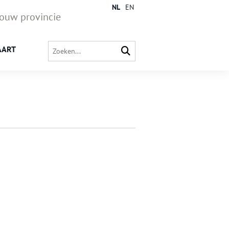
NL
EN
jouw provincie
AART