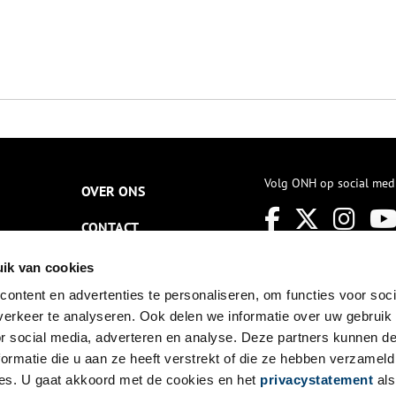
Volg ONH op social med
OVER ONS
CONTACT
NIEUWSBRIEF
ik van cookies
ontent en advertenties te personaliseren, om functies voor soci
DISCLAIMER
erkeer te analyseren. Ook delen we informatie over uw gebruik
PRIVACY
or social media, adverteren en analyse. Deze partners kunnen 
ormatie die u aan ze heeft verstrekt of die ze hebben verzameld
TOEGANKELIJKHEID
es. U gaat akkoord met de cookies en het
privacystatement
als