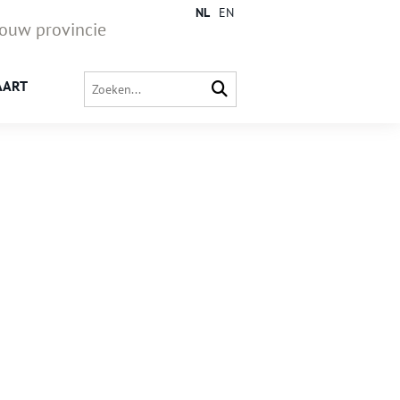
NL
EN
jouw provincie
AART