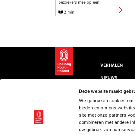
bezoekers mee op een
buitengewone reis door de rijke
2 min
folklore geschiedenis van
fossielen. Hoe werd er vroeger
over fossielen gedacht?
VERHALEN
NIEUWS
KALENDER
Deze website maakt gebru
We gebruiken cookies om c
THEMA’S
bieden en om ons websitev
ACTIVITEITEN
site met onze partners vo
combineren met andere inf
VIDEO’S
uw gebruik van hun servic