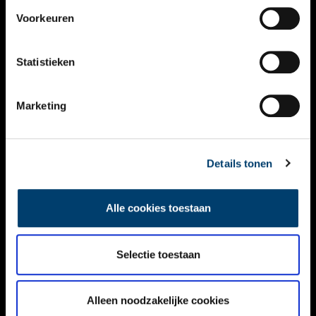
VIDEO’S
Voorkeuren
OVER ONS
Statistieken
CONTACT
NIEUWSBRIEF
Marketing
DISCLAIMER
Details tonen
PRIVACY
TOEGANKELIJKHEID
Alle cookies toestaan
Volg ONH op social media
Selectie toestaan
Alleen noodzakelijke cookies
© ONH | 2026