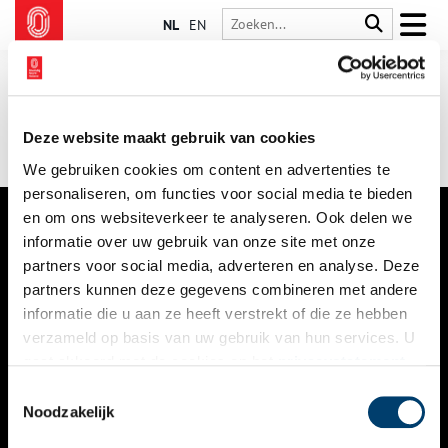
NL
EN
Deze website maakt gebruik van cookies
We gebruiken cookies om content en advertenties te
personaliseren, om functies voor social media te bieden
en om ons websiteverkeer te analyseren. Ook delen we
informatie over uw gebruik van onze site met onze
VERHALEN
partners voor social media, adverteren en analyse. Deze
NIEUWS
partners kunnen deze gegevens combineren met andere
informatie die u aan ze heeft verstrekt of die ze hebben
KALENDER
verzameld op basis van uw gebruik van hun services. U
gaat akkoord met de cookies en het
privacystatement
THEMA’S
als u onze website blijft gebruiken.
Toestemmingsselectie
ACTIVITEITEN
Noodzakelijk